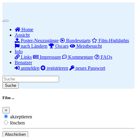
(current)
Home
Ansicht
Poster-Neuzugänge
Bundesstarts
Film-Highlights
nach Ländern
Oscars
Meistbesucht
Info
Links
Impressum
Kommentare
FAQs
Benutzer
anmelden
registrieren
neues Passwort
Suche
Film ...
×
akzeptieren
löschen
neuer Text