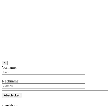
Deine eMail Adresse:
Dein Nickname (max 15 Zeichen):
Es wird dir ein Passwort per Mail zugesandt.
Captcha-Text:
Neues Passwort
×
Deine eMail Adresse:
Captcha-Text:
Neuen Film anlegen
×
IMDb-Nummer eingeben