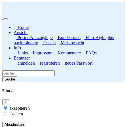
(current)
Home
Ansicht
Poster-Neuzugänge
Bundesstarts
Film-Highlights
nach Ländern
Oscars
Meistbesucht
Info
Links
Impressum
Kommentare
FAQs
Benutzer
anmelden
registrieren
neues Passwort
Suche
Film ...
×
akzeptieren
löschen