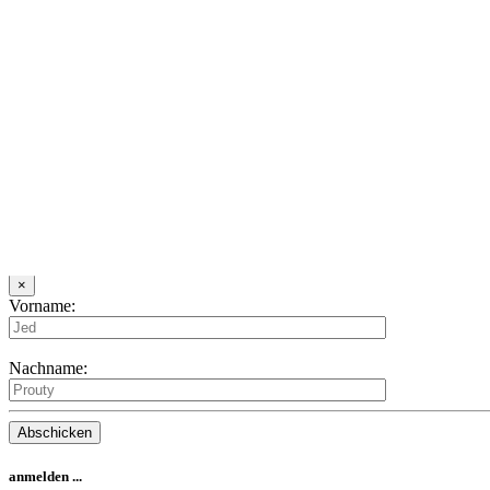
Deine eMail Adresse:
Dein Nickname (max 15 Zeichen):
Es wird dir ein Passwort per Mail zugesandt.
Captcha-Text:
Neues Passwort
×
Deine eMail Adresse:
Captcha-Text:
Neuen Film anlegen
×
IMDb-Nummer eingeben